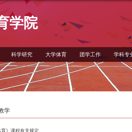
育学院
科学研究
大学体育
团学工作
学科专
教学
体育》课程有关规定