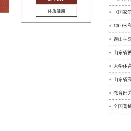
体质健康
《国家
1000米
泰山学
山东省
大学体
山东省
教育部
全国普通